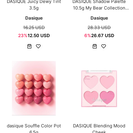
DASIQUE Juicy Dewy Tint
DASIQUE Shadow Palette
3.5g
10.5g My Bear Collection
(2colors) 7.6g
Dasique
Dasique
16.25 USD
28.33 USD
23%
12.50 USD
6%
26.67 USD
dasique Souffle Color Pot
DASIQUE Blending Mood
6.5g
Cheek