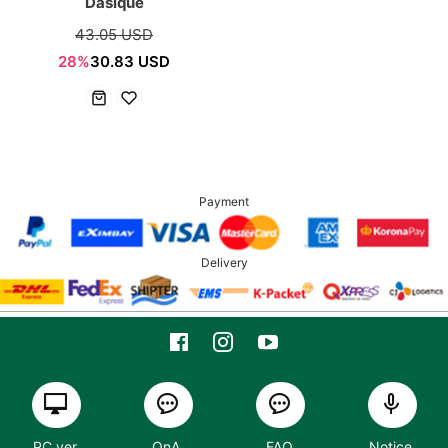
Dasique
43.05 USD
28%
30.83 USD
Payment
Delivery
PC ver
QnA
FAQ
Notice